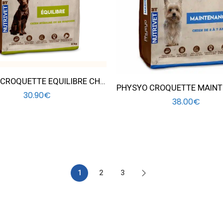
PHYSYO CROQUETTE EQUILIBRE CHIEN 6KG
30.90
€
38.00
€
1
2
3