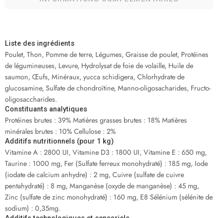
Liste des ingrédients
Poulet, Thon, Pomme de terre, Légumes, Graisse de poulet, Protéines
de légumineuses, Levure, Hydrolysat de foie de volaille, Huile de
saumon, Œufs, Minéraux, yucca schidigera, Chlorhydrate de
glucosamine, Sulfate de chondroïtine, Manno-oligosacharides, Fructo-
oligosaccharides.
Constituants analytiques
Protéines brutes : 39% Matières grasses brutes : 18% Matières
minérales brutes : 10% Cellulose : 2%
Additifs nutritionnels (pour 1 kg)
Vitamine A : 2800 UI, Vitamine D3 : 1800 UI, Vitamine E : 650 mg,
Taurine : 1000 mg, Fer (Sulfate ferreux monohydraté) : 185 mg, Iode
(iodate de calcium anhydre) : 2 mg, Cuivre (sulfate de cuivre
pentahydraté) : 8 mg, Manganèse (oxyde de manganèse) : 45 mg,
Zinc (sulfate de zinc monohydraté) : 160 mg, E8 Sélénium (sélénite de
sodium) : 0,35mg.