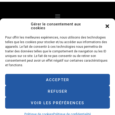
Gérer le consentement aux
cookies
CGV
Politque de confidentialité
Mentions légales
Pour offrir les meilleures expériences, nous utilisons des technologies
telles que les cookies pour stocker et/ou accéder aux informations des
Politique de cookies
appareils. Le fait de consentir à ces technologies nous permettra de
traiter des données telles que le comportement de navigation ou les ID
uniques sur ce site. Le fait de ne pas consentir ou de retirer son
Livraison à domicile
consentement peut avoir un effet négatif sur certaines caractéristiques
et fonctions.
Paiements à la livraison
ACCEPTER
Designed with love by
petfood.re
REFUSER
VOIR LES PRÉFÉRENCES
Politique de cookies
Politique de confidentialité