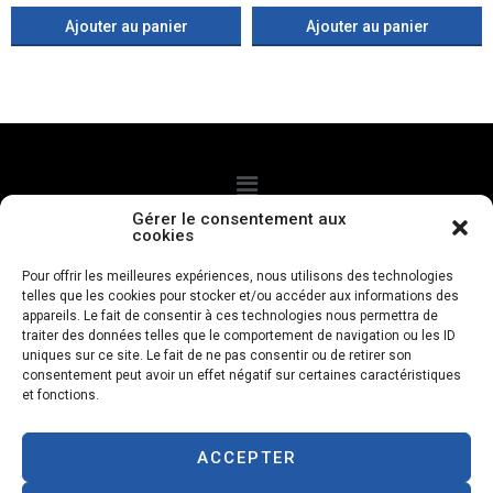
Ajouter au panier
Ajouter au panier
Gérer le consentement aux
cookies
CGV
Politque de confidentialité
Mentions légales
Pour offrir les meilleures expériences, nous utilisons des technologies
telles que les cookies pour stocker et/ou accéder aux informations des
Politique de cookies
appareils. Le fait de consentir à ces technologies nous permettra de
traiter des données telles que le comportement de navigation ou les ID
uniques sur ce site. Le fait de ne pas consentir ou de retirer son
Livraison à domicile
consentement peut avoir un effet négatif sur certaines caractéristiques
et fonctions.
Paiements à la livraison
ACCEPTER
Designed with love by
petfood.re