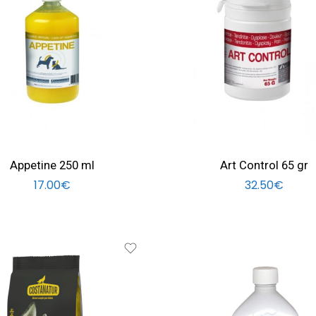
Appetine 250 ml
Art Control 65 gr
17.00
€
32.50
€