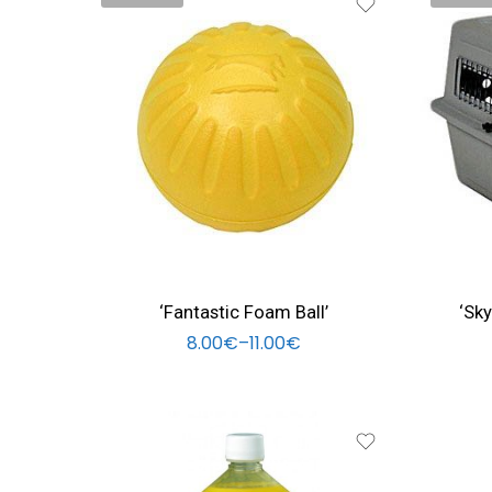
Interm. - 8
Large 82 mm
Med - 71 
Medium 65 mm
Small - 53
‘Fantastic Foam Ball’
‘Sky
8.00
€
–
11.00
€