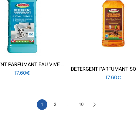
DETERGENT PARFUMANT EAU VIVE 1L
17.60
€
17.60
€
1
2
…
10