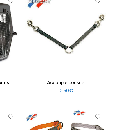
L0,54 m S16 mm
L1,00 m S16 mm
oints
Accouple cousue
12.50
€