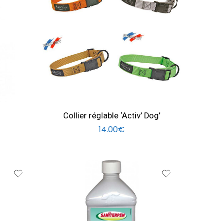
tour de cou mini 40/maxi 65
cm DORE
Tour de cou mini 40/maxi 65
cm GRIS
Tour de cou mini 40/maxi 65
cm ORANGE
Tour de cou mini 40/maxi 65
Collier réglable ‘Activ’ Dog’
cm VERT FLUO
14.00
€