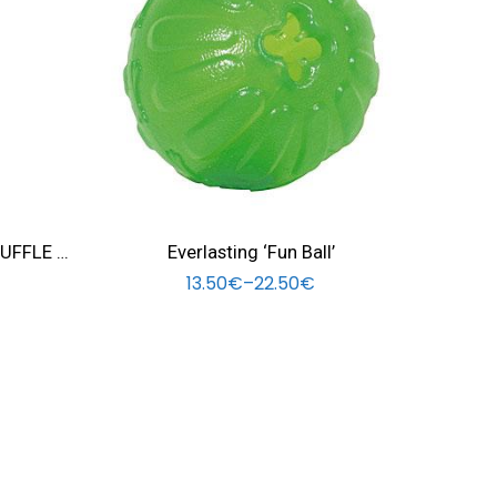
Large 10 cm
Medium 7 cm
DETERGENT PARFUMANT SOUFFLE D’ORIENT 1L
Everlasting ‘Fun Ball’
13.50
€
–
22.50
€