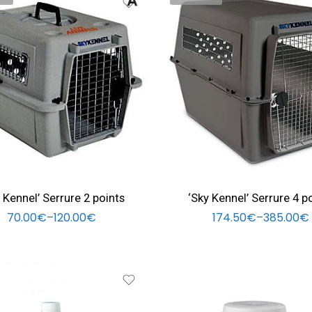
1 x 57 x 61 cm - B
Large - 91 x 64 x 69 cm
x 52 x 55 cm - B
XL - 102 x 69 x 76 cm
 x 41 x 38 cm - A
XXL - 122x 82x 89 cm
 Kennel’ Serrure 2 points
‘Sky Kennel’ Serrure 4 p
70.00
€
–
120.00
€
174.50
€
–
385.00
€