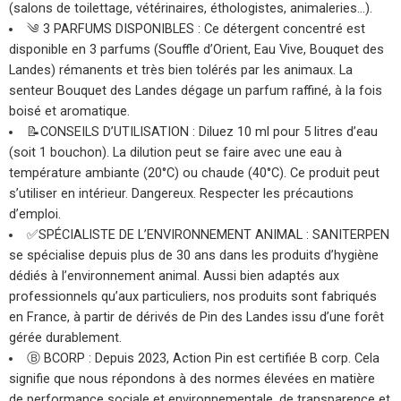
(salons de toilettage, vétérinaires, éthologistes, animaleries…).
༄ 3 PARFUMS DISPONIBLES : Ce détergent concentré est
disponible en 3 parfums (Souffle d’Orient, Eau Vive, Bouquet des
Landes) rémanents et très bien tolérés par les animaux. La
senteur Bouquet des Landes dégage un parfum raffiné, à la fois
boisé et aromatique.
📝CONSEILS D’UTILISATION : Diluez 10 ml pour 5 litres d’eau
(soit 1 bouchon). La dilution peut se faire avec une eau à
température ambiante (20°C) ou chaude (40°C). Ce produit peut
s’utiliser en intérieur. Dangereux. Respecter les précautions
d’emploi.
✅SPÉCIALISTE DE L’ENVIRONNEMENT ANIMAL : SANITERPEN
se spécialise depuis plus de 30 ans dans les produits d’hygiène
dédiés à l’environnement animal. Aussi bien adaptés aux
professionnels qu’aux particuliers, nos produits sont fabriqués
en France, à partir de dérivés de Pin des Landes issu d’une forêt
gérée durablement.
Ⓑ BCORP : Depuis 2023, Action Pin est certifiée B corp. Cela
signifie que nous répondons à des normes élevées en matière
de performance sociale et environnementale, de transparence et