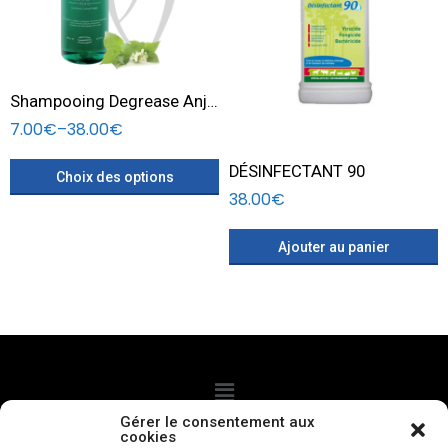
250ml
500ml
Shampooing Degrease Anju Beaute
7.00
€
–
38.00
€
DÉSINFECTANT 90
Choix des options
38.00
€
Ajouter au panier
Gérer le consentement aux
cookies