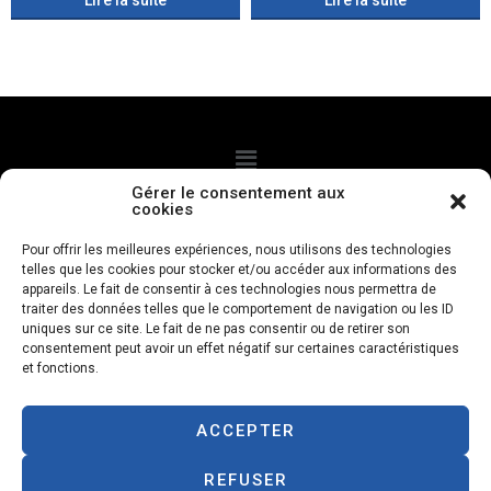
Lire la suite
Lire la suite
Gérer le consentement aux
cookies
CGV
Politque de confidentialité
Mentions légales
Pour offrir les meilleures expériences, nous utilisons des technologies
telles que les cookies pour stocker et/ou accéder aux informations des
Politique de cookies
appareils. Le fait de consentir à ces technologies nous permettra de
traiter des données telles que le comportement de navigation ou les ID
uniques sur ce site. Le fait de ne pas consentir ou de retirer son
Livraison à domicile
consentement peut avoir un effet négatif sur certaines caractéristiques
et fonctions.
Paiements à la livraison
ACCEPTER
Designed with love by
petfood.re
REFUSER