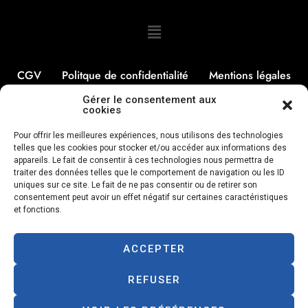
CGV
Politque de confidentialité
Mentions légales
Gérer le consentement aux
Politique de cookies
cookies
Pour offrir les meilleures expériences, nous utilisons des technologies
Livraison à domicile
telles que les cookies pour stocker et/ou accéder aux informations des
appareils. Le fait de consentir à ces technologies nous permettra de
traiter des données telles que le comportement de navigation ou les ID
Paiements à la livraison
uniques sur ce site. Le fait de ne pas consentir ou de retirer son
consentement peut avoir un effet négatif sur certaines caractéristiques
Designed with love by
petfood.re
et fonctions.
ACCEPTER
REFUSER