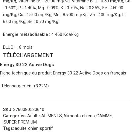
mg/Kg, Vitamine B9 : 20.00 mg/Kg, Vitamine B12 : 0.50 mg/Kg, Ca
: 1.60%, P : 1.40%, Mg : 0.09%, K : 0.70%, Na : 0.35%, Fe : 450.00
mg/Kg, Cu : 15.00 mg/Kg, Mn : 85.00 mg/Kg, Zn : 400 mg/Kg, I :
6.00 mg/Kg, Se : 0.70 mg/Kg.
Energie métabolisable :
4 460 Kcal/Kg
DLUO : 18 mois
TÉLÉCHARGEMENT
Energy 30 22 Active Dogs
Fiche technique du produit Energy 30 22 Active Dogs en français
Téléchargement (3.22M)
SKU:
3760080530640
Categories:
Adulte
,
ALIMENTS
,
Aliments chiens
,
GAMME
,
SUPER PREMIUM
Tags:
adulte
,
chien sportif