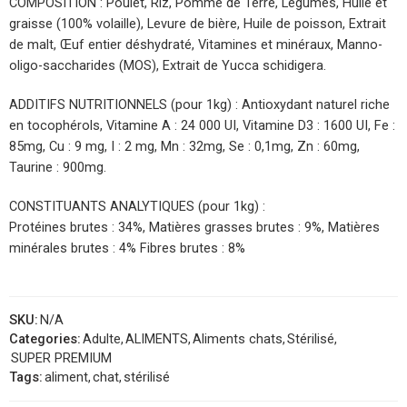
COMPOSITION : Poulet, Riz, Pomme de Terre, Légumes, Huile et
graisse (100% volaille), Levure de bière, Huile de poisson, Extrait
de malt, Œuf entier déshydraté, Vitamines et minéraux, Manno-
oligo-saccharides (MOS), Extrait de Yucca schidigera.
ADDITIFS NUTRITIONNELS (pour 1kg) : Antioxydant naturel riche
en tocophérols, Vitamine A : 24 000 UI, Vitamine D3 : 1600 UI, Fe :
85mg, Cu : 9 mg, I : 2 mg, Mn : 32mg, Se : 0,1mg, Zn : 60mg,
Taurine : 900mg.
CONSTITUANTS ANALYTIQUES (pour 1kg) :
Protéines brutes : 34%, Matières grasses brutes : 9%, Matières
minérales brutes : 4% Fibres brutes : 8%
SKU:
N/A
Categories:
Adulte
,
ALIMENTS
,
Aliments chats
,
Stérilisé
,
SUPER PREMIUM
Tags:
aliment
,
chat
,
stérilisé