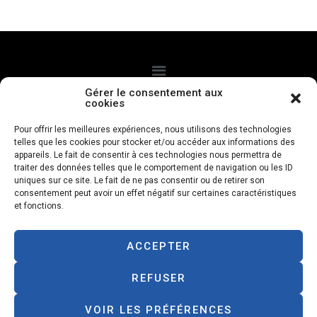
Gérer le consentement aux
cookies
CGV
Politque de confidentialité
Mentions légales
Pour offrir les meilleures expériences, nous utilisons des technologies
telles que les cookies pour stocker et/ou accéder aux informations des
Politique de cookies
appareils. Le fait de consentir à ces technologies nous permettra de
traiter des données telles que le comportement de navigation ou les ID
uniques sur ce site. Le fait de ne pas consentir ou de retirer son
Livraison à domicile
consentement peut avoir un effet négatif sur certaines caractéristiques
et fonctions.
Paiements à la livraison
ACCEPTER
Designed with love by
petfood.re
REFUSER
VOIR LES PRÉFÉRENCES