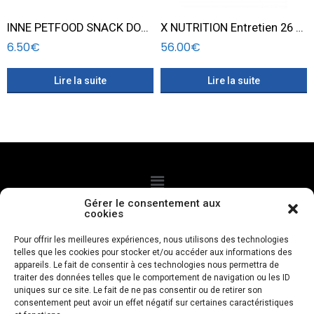
INNE PETFOOD SNACK DOG POISSON 250g
X NUTRITION Entretien 26 12 – 20 KG
6.50
€
56.00
€
Lire la suite
Lire la suite
Gérer le consentement aux
cookies
CGV
Politque de confidentialité
Mentions légales
Pour offrir les meilleures expériences, nous utilisons des technologies
telles que les cookies pour stocker et/ou accéder aux informations des
Politique de cookies
appareils. Le fait de consentir à ces technologies nous permettra de
traiter des données telles que le comportement de navigation ou les ID
uniques sur ce site. Le fait de ne pas consentir ou de retirer son
Livraison à domicile
consentement peut avoir un effet négatif sur certaines caractéristiques