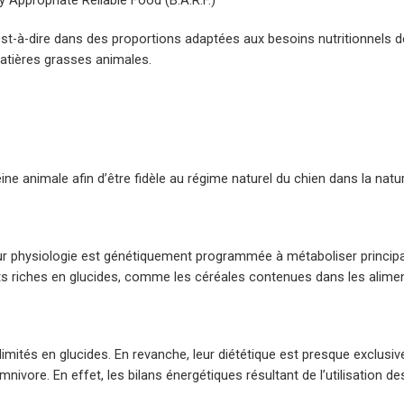
y Appropriate Reliable Food (B.A.R.F.)
est-à-dire dans des proportions adaptées aux besoins nutritionnels d
matières grasses animales.
ine animale afin d’être fidèle au régime naturel du chien dans la natur
eur physiologie est génétiquement programmée à métaboliser princip
ts riches en glucides, comme les céréales contenues dans les alime
limités en glucides. En revanche, leur diététique est presque exclusiv
ivore. En effet, les bilans énergétiques résultant de l’utilisation d