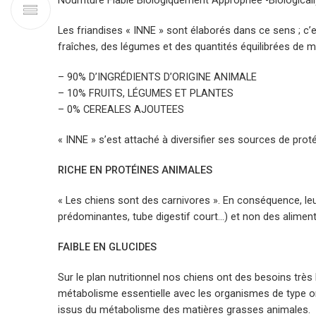
Nourriture Fiable Biologiquement Appropriée -Biologicall
Les friandises « INNE » sont élaborés dans ce sens ; c’
fraîches, des légumes et des quantités équilibrées de 
– 90% D’INGRÉDIENTS D’ORIGINE ANIMALE
– 10% FRUITS, LÉGUMES ET PLANTES
– 0% CEREALES AJOUTEES
« INNE » s’est attaché à diversifier ses sources de proté
RICHE EN PROTÉINES ANIMALES
« Les chiens sont des carnivores ». En conséquence, l
prédominantes, tube digestif court…) et non des alimen
FAIBLE EN GLUCIDES
Sur le plan nutritionnel nos chiens ont des besoins très 
métabolisme essentielle avec les organismes de type omn
issus du métabolisme des matières grasses animales.