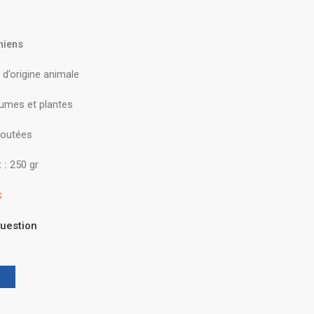
hiens
 d’origine animale
gumes et plantes
joutées
 :
250 gr
k
uestion
r