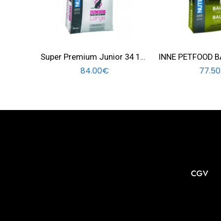
Super Premium Junior 34 16 Large dogs 15 KG
84.00
€
77.50
CGV