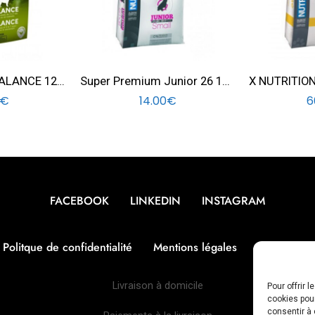
INNE PETFOOD BALANCE 12 KG
Super Premium Junior 26 16 Small dog 1,5 KG
€
14.00
€
6
FACEBOOK
LINKEDIN
INSTAGRAM
Politque de confidentialité
Mentions légales
Politique d
Livraison à domicile
Pour offrir 
cookies pour
consentir à 